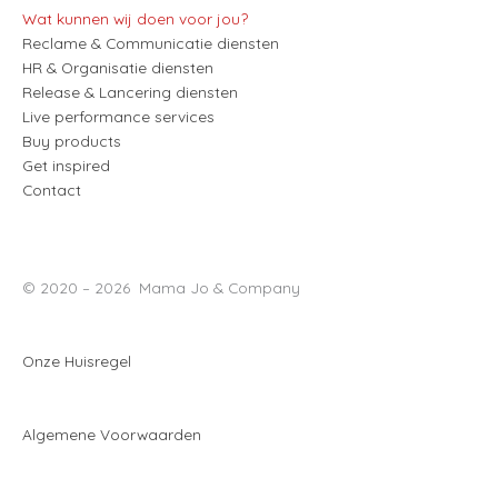
r
o
i
e
Wat kunnen wij doen voor jou?
a
k
n
Reclame & Communicatie diensten
m
HR & Organisatie diensten
Release & Lancering diensten
Live performance services
Buy products
Get inspired
Contact
© 2020 – 2026 Mama Jo & Company
Onze Huisregel
Algemene Voorwaarden