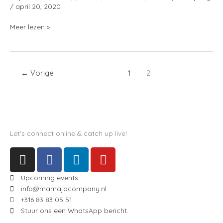
/
april 20, 2020
Meer lezen »
←
Vorige
1
2
Let's connect online & catch up live!
I
F
L
Y
n
a
i
o
s
c
n
u
Upcoming events
t
e
k
t
info@mamajocompany.nl
+316 83 83 05 51
a
b
e
u
Stuur ons een WhatsApp bericht.
g
o
d
b