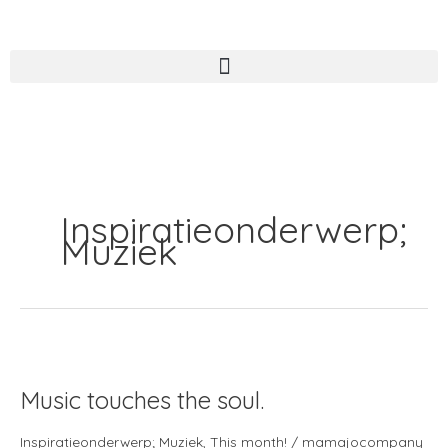
Ga
naar
de
inhoud
Inspiratieonderwerp;
Muziek
Music
touches
Music touches the soul.
the
soul.
Inspiratieonderwerp; Muziek
,
This month!
/
mamajocompany