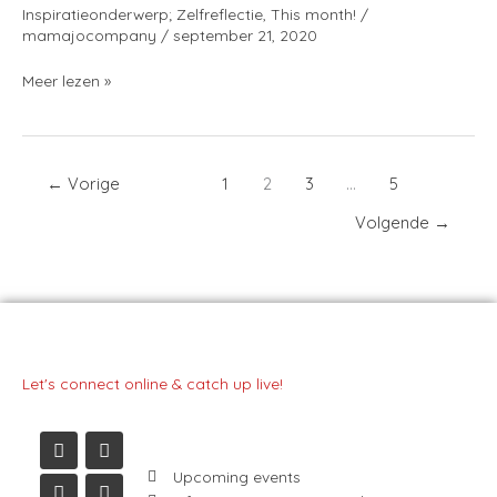
Inspiratieonderwerp; Zelfreflectie
,
This month!
/
mamajocompany
/
september 21, 2020
Meer lezen »
←
Vorige
1
2
3
…
5
Volgende
→
Let's connect online & catch up live!
I
L
F
Y
n
i
a
o
s
n
c
u
t
k
e
t
a
e
b
u
Upcoming events
g
d
o
b