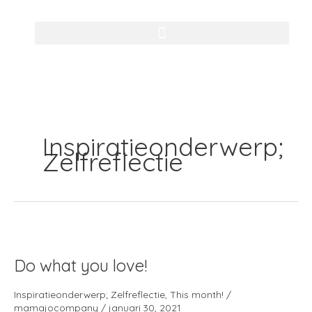
Ga
naar
de
inhoud
Inspiratieonderwerp;
Zelfreflectie
Do
what
Do what you love!
you
love!
Inspiratieonderwerp; Zelfreflectie
,
This month!
/
mamajocompany
/
januari 30, 2021