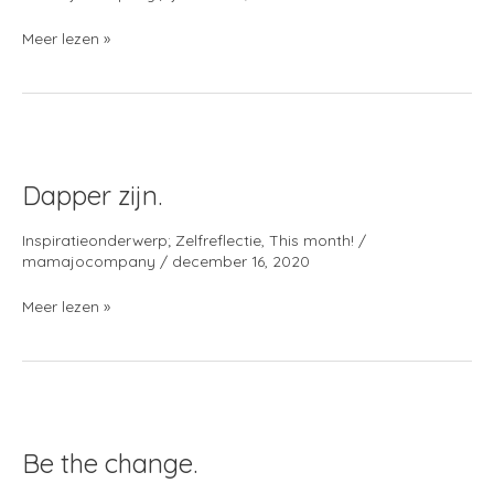
Meer lezen »
Dapper
zijn.
Dapper zijn.
Inspiratieonderwerp; Zelfreflectie
,
This month!
/
mamajocompany
/
december 16, 2020
Meer lezen »
Be
the
Be the change.
change.