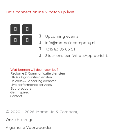
Let's connect online & catch up live!
I
L
F
Y
n
i
a
o
s
n
c
u
t
k
e
t
a
e
b
u
Upcoming events
g
d
o
b
info@mamajocompany.nl
r
i
o
e
+316 83 83 05 51
a
n
k
m
Stuur ons een WhatsApp bericht.
Wat kunnen wij doen voor jou?
Reclame & Communicatie diensten
HR & Organisatie diensten
Release & Lancering diensten
Live performance services
Buy products
Get inspired
Contact
© 2020 – 2026 Mama Jo & Company
Onze Huisregel
Algemene Voorwaarden