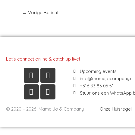
←
Vorige Bericht
Let's connect online & catch up live!
Instagram
Linkedin
Facebook
Youtube
Upcoming events
info@mamajocompany.nl
+316 83 83 05 51
Stuur ons een WhatsApp b
© 2020 – 2026 Mama Jo & Company
Onze Huisregel