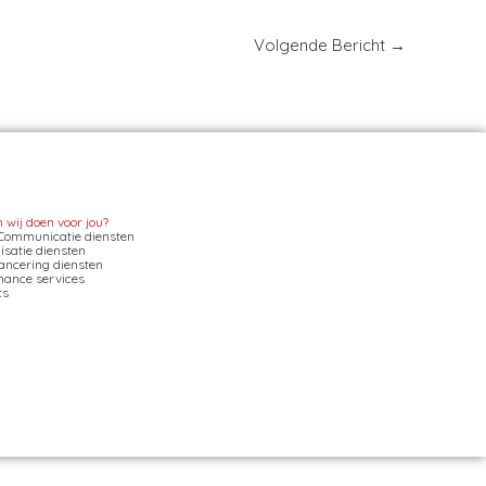
Volgende Bericht
→
wij doen voor jou?
Communicatie diensten
satie diensten
ancering diensten
mance services
ts
d