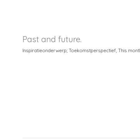
Ga
Home
Abo
naar
de
inhoud
Past and future.
Inspiratieonderwerp; Toekomstperspectief
,
This mont