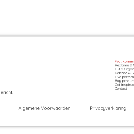
Wat kunnen 
Reclame & 
HR & Organi
Release & L
Live perfor
Buy produc
Get inspire
Contact
ericht.
Algemene Voorwaarden
Privacyverklaring