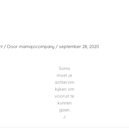
ut us
Contact
Agency
Pod
h!
/ Door
mamajocompany
/
september 28, 2020
Soms
moet je
achterom
kijken om
vooruit te
kunnen
gaan.
J.