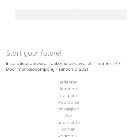
Ga
naar
de
inhoud
Start your future!
Inspiratieonderwerp; Toekomstperspectief
,
This month!
/
Door
mamajocompany
/
januari 2, 2021
Iedereen
komt op
het punt
waarop ze
terugkijken.
Om
erachter te
komen
waarom zij