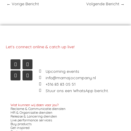
←
Vorige Bericht
Volgende Bericht
→
Let's connect online & catch up live!
I
L
F
Y
n
i
a
o
s
n
c
u
t
k
e
t
a
e
b
u
Upcoming events
g
d
o
b
info@mamajocompany.nl
r
i
o
e
+316 83 83 05 51
a
n
k
m
Stuur ons een WhatsApp bericht.
Wat kunnen wij doen voor jou?
Reclame & Communicatie diensten
HR & Organisatie diensten
Release & Lancering diensten
Live performance services
Buy products
Get inspired