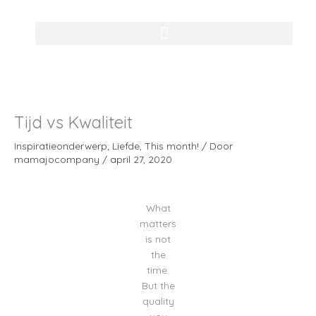
Ga
naar
de
inhoud
Tijd vs Kwaliteit
Inspiratieonderwerp; Liefde
,
This month!
/ Door
mamajocompany
/
april 27, 2020
What
matters
is not
the
time.
But the
quality