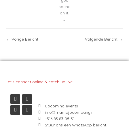
you
spend
on it.
J.
←
Vorige Bericht
Volgende Bericht
→
Let's connect online & catch up live!
I
L
F
Y
n
i
a
o
s
n
c
u
t
k
e
t
a
e
b
u
Upcoming events
g
d
o
b
info@mamajocompany.nl
r
i
o
e
+316 83 83 05 51
a
n
k
m
Stuur ons een WhatsApp bericht.