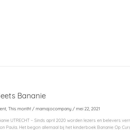
ut us
Contact
Agency
Pod
eets Bananie
ent
,
This month!
/
mamajocompany
/
mei 22, 2021
nie UTRECHT – Sinds april 2020 worden lezers en belevers verr
on Paula. Het begon allemaal bij het kinderboek Bananie Op Cur