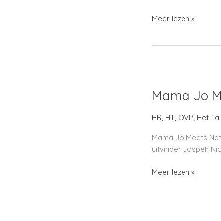
Meer lezen »
Mama
Jo
Mama Jo Me
Meets
Naty
Creci
HR
,
HT
,
OVP; Het Tal
Mama Jo Meets Naty 
uitvinder Jospeh Ni
Meer lezen »