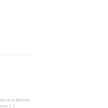
ium
Giftshop
Creations
ast door Bananie,
açao. […]