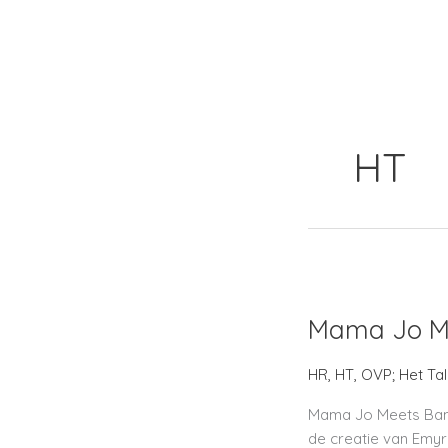
Ga
Home
Abo
naar
de
inhoud
HT
Mama
Jo
Mama Jo M
Meets
Bananie
HR
,
HT
,
OVP; Het Tal
Mama Jo Meets Bana
de creatie van Emyr