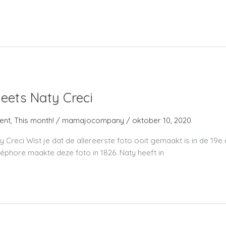
ets Naty Creci
ent
,
This month!
/
mamajocompany
/
oktober 10, 2020
Creci Wist je dat de allereerste foto ooit gemaakt is in de 19
céphore maakte deze foto in 1826. Naty heeft in