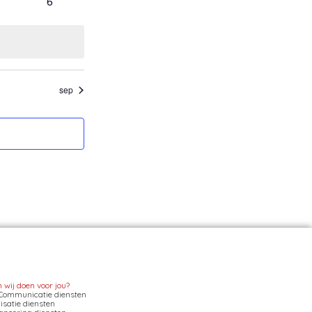
0
6
nement
evenementen
sep
wij doen voor jou?
Communicatie diensten
satie diensten