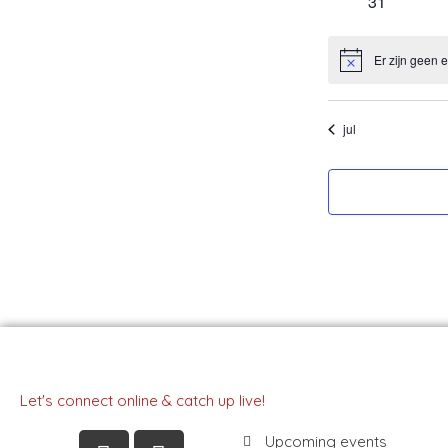
0
31
evenement
Er zijn geen
Bericht
jul
Let's connect online & catch up live!
Instagram
Linkedin
Facebook
Youtube
Upcoming events