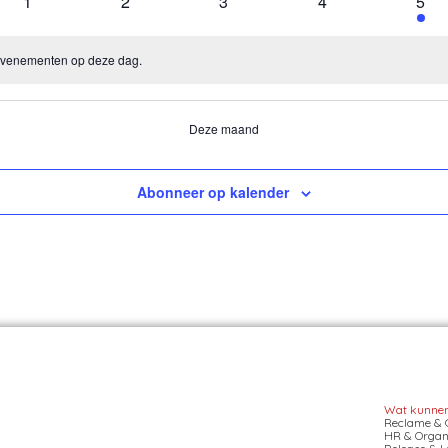
0
0
0
0
1
1
2
3
4
5
en
evenementen
evenementen
evenementen
evenementen
eve
 evenementen op deze dag.
Deze maand
Abonneer op kalender
Wat kunnen 
Reclame & 
HR & Organi