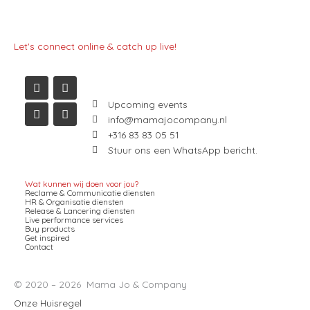
Let's connect online & catch up live!
I
L
F
Y
n
i
a
o
s
n
c
u
t
k
e
t
a
e
b
u
Upcoming events
g
d
o
b
info@mamajocompany.nl
r
i
o
e
+316 83 83 05 51
a
n
k
m
Stuur ons een WhatsApp bericht.
Wat kunnen wij doen voor jou?
Reclame & Communicatie diensten
HR & Organisatie diensten
Release & Lancering diensten
Live performance services
Buy products
Get inspired
Contact
© 2020 – 2026 Mama Jo & Company
Onze Huisregel