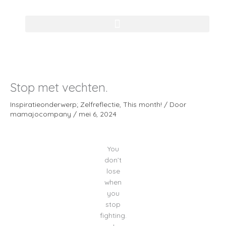
Ga
naar
de
inhoud
Stop met vechten.
Inspiratieonderwerp; Zelfreflectie
,
This month!
/ Door
mamajocompany
/
mei 6, 2024
You
don’t
lose
when
you
stop
fighting.